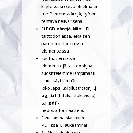
käytössäsi oleva ohjelma ei
tue Pantone-värejä, työ on
tehtävä nelivärisenä.
Ei RGB-värejä
, kiitos! Ei
taittopohjassa, eikä sen
paremmin tuoduissa
elementeissä.
Jos tuot erinäisiä
elementtejä taittopohjaasi,
suosittelemme lämpimästi
sinua käyttämään
joko
.eps
,
.ai
(illustrator),
.j
pg
,
.tif
(bittikarttakuvissa)
tai
.pdf
-
tiedostoformaatteja.
Sivut omina sivuinaan
PDF:ssä. Ei aukeamina!
Sisällytä aineistoon