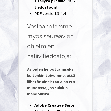
sisällytä profiilia PDF-
tiedostoon!
PDF versio 1.3-1.4
Vastaanotamme
myös seuraavien
ohjelmien
natiivitiedostoja:
Asioiden helpottamiseksi
kuitenkin toivomme, että
lähetät aineiston aina PDF-
muodossa, jos suinkin
mahdollista.
Adobe Creative Suite: