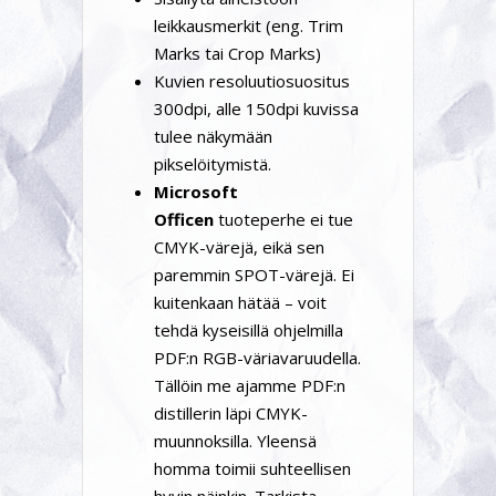
leikkausmerkit (eng. Trim
Marks tai Crop Marks)
Kuvien resoluutiosuositus
300dpi, alle 150dpi kuvissa
tulee näkymään
pikselöitymistä.
Microsoft
Officen
tuoteperhe ei tue
CMYK-värejä, eikä sen
paremmin SPOT-värejä. Ei
kuitenkaan hätää – voit
tehdä kyseisillä ohjelmilla
PDF:n RGB-väriavaruudella.
Tällöin me ajamme PDF:n
distillerin läpi CMYK-
muunnoksilla. Yleensä
homma toimii suhteellisen