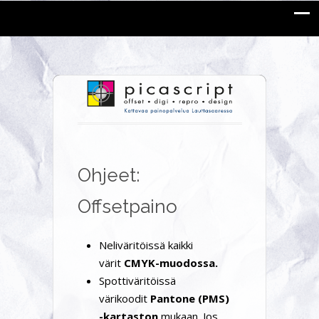
Ohjeet:
Offsetpaino
Neliväritöissä kaikki
värit
CMYK-muodossa.
Spottiväritöissä
värikoodit
Pantone (PMS)
-kartaston
mukaan. Jos