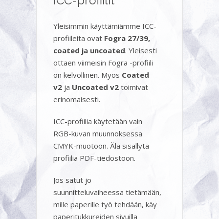
ICC-profiilit
Yleisimmin käyttämiämme ICC-
profiileita ovat
Fogra 27/39,
coated ja uncoated
. Yleisesti
ottaen viimeisin Fogra -profiili
on kelvollinen. Myös
Coated
v2
ja
Uncoated v2
toimivat
erinomaisesti.
ICC-profiilia käytetään vain
RGB-kuvan muunnoksessa
CMYK-muotoon. Älä sisällytä
profiilia PDF-tiedostoon.
Jos satut jo
suunnitteluvaiheessa tietämään,
mille paperille työ tehdään, käy
paperitukkureiden sivuilla