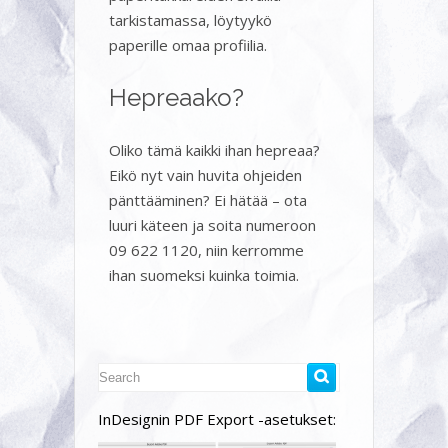
tarkistamassa, löytyykö
paperille omaa profiilia.
Hepreaako?
Oliko tämä kaikki ihan hepreaa?
Eikö nyt vain huvita ohjeiden
pänttääminen? Ei hätää – ota
luuri käteen ja soita numeroon
09 622 1120, niin kerromme
ihan suomeksi kuinka toimia.
InDesignin PDF Export -asetukset: