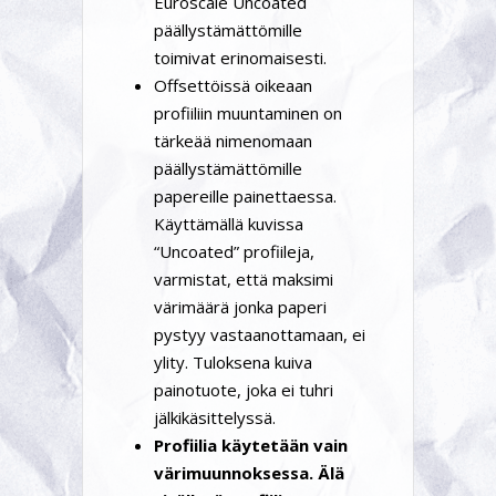
Euroscale Uncoated
päällystämättömille
toimivat erinomaisesti.
Offsettöissä oikeaan
profiiliin muuntaminen on
tärkeää nimenomaan
päällystämättömille
papereille painettaessa.
Käyttämällä kuvissa
“Uncoated” profiileja,
varmistat, että maksimi
värimäärä jonka paperi
pystyy vastaanottamaan, ei
ylity. Tuloksena kuiva
painotuote, joka ei tuhri
jälkikäsittelyssä.
Profiilia käytetään vain
värimuunnoksessa. Älä