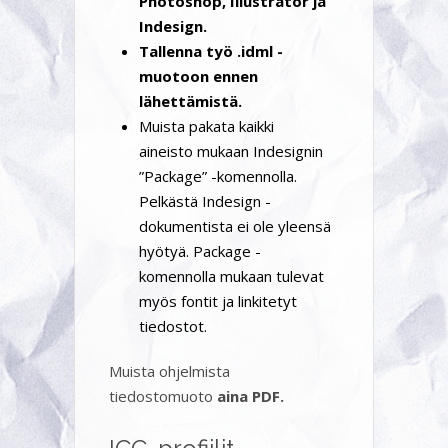
Photoshop, Illustrator ja
Indesign.
Tallenna työ .idml -
muotoon ennen
lähettämistä.
Muista pakata kaikki
aineisto mukaan Indesignin
”Package” -komennolla.
Pelkästä Indesign -
dokumentista ei ole yleensä
hyötyä. Package -
komennolla mukaan tulevat
myös fontit ja linkitetyt
tiedostot.
Muista ohjelmista
tiedostomuoto
aina PDF.