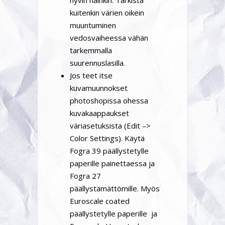
hyvin näinkin. Tarkista
kuitenkin värien oikein
muuntuminen
vedosvaiheessa vähän
tarkemmalla
suurennuslasilla.
Jos teet itse
kuvamuunnokset
photoshopissa ohessa
kuvakaappaukset
väriasetuksista (Edit –>
Color Settings). Käytä
Fogra 39 päällystetylle
paperille painettaessa ja
Fogra 27
päällystämättömille. Myös
Euroscale coated
päällystetylle paperille ja