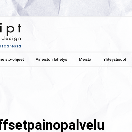
neisto-ohjeet
Aineiston lähetys
Meistä
Yhteystiedot
offsetpainopalvelu