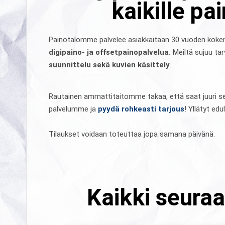
kaikille pai
Painotalomme palvelee asiakkaitaan 30 vuoden koke
digipaino- ja offsetpainopalvelua.
Meiltä sujuu t
suunnittelu sekä kuvien käsittely
.
Rautainen ammattitaitomme takaa, että saat juuri sell
palvelumme ja
pyydä rohkeasti tarjous
! Yllätyt ed
Tilaukset voidaan toteuttaa jopa samana päivänä.
Kaikki seuraa