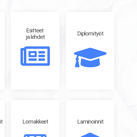
Esitteet
Diplomityöt
ja lehdet
it
Lomakkeet
Laminoinnit