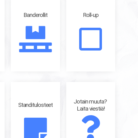
Banderollit
Roll-up
Jotain muuta?
Standitulosteet
Laita viestiä!