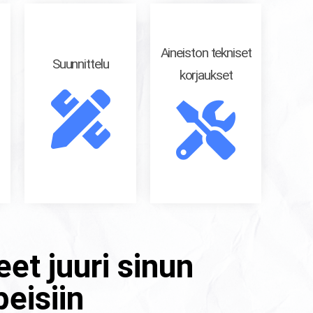
Aineiston tekniset
Suunnittelu
korjaukset
et juuri sinun
peisiin