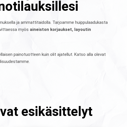
notilauksillesi
muksella ja ammattitaidolla. Tarjoamme huippulaadukasta
arvittaessa myös
aineiston korjaukset, layoutin
aisen painotuotteen kuin olit ajatellut. Katso alla olevat
ullisuudestamme.
vat esikäsittelyt