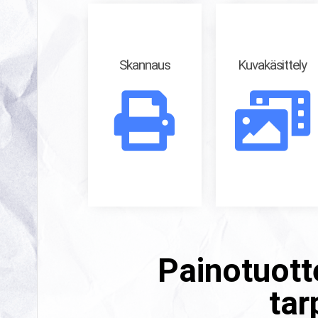
Skannaus
Kuvakäsittely
Painotuotte
tar